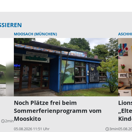
SSIEREN
MOOSACH (MÜNCHEN)
ASCHH
Noch Plätze frei beim
Lion
Sommerferienprogramm vom
„Elt
Mooskito
Kind
2min
query_builder
05.08.2026 11:51 Uhr
3min
05.08.2
query_builder