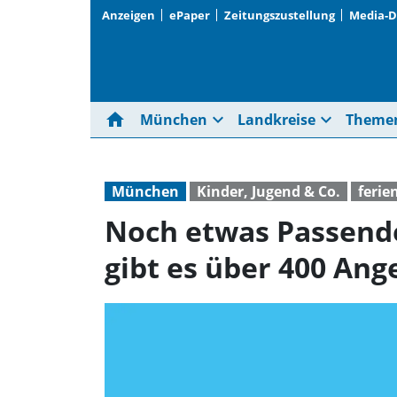
Anzeigen
ePaper
Zeitungszustellung
Media-
home
expand_more
expand_more
München
Landkreise
Theme
München
Kinder, Jugend & Co.
ferie
Noch etwas Passende
gibt es über 400 Ang