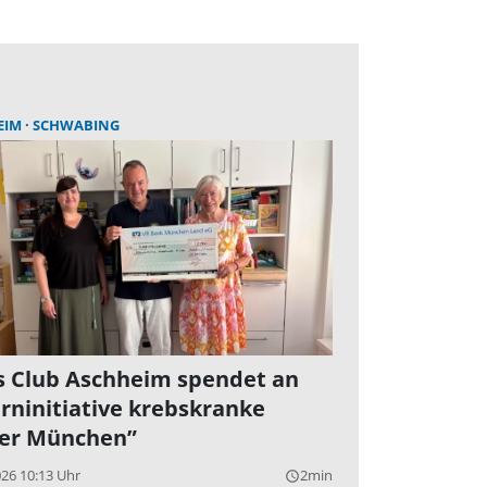
EIM
SCHWABING
s Club Aschheim spendet an
erninitiative krebskranke
er München”
026 10:13 Uhr
2min
query_builder