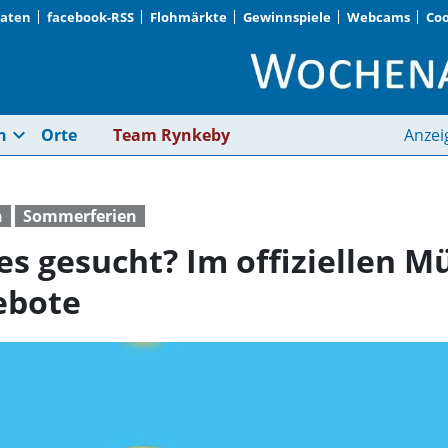
Daten
facebook-RSS
Flohmärkte
Gewinnspiele
Webcams
Coo
Noch etwas Passendes
expand_more
n
Orte
Team Rynkeby
Anzei
n
Sommerferien
s gesucht? Im offiziellen M
ebote