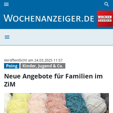
menu
search
Neue Angebote für Familien im ZiM | Wochenanzeiger
menu
Neue Angebote f
Veröffentlicht am 24.03.2025 11:57
Poing
Kinder, Jugend & Co.
Neue Angebote für Familien im
ZiM