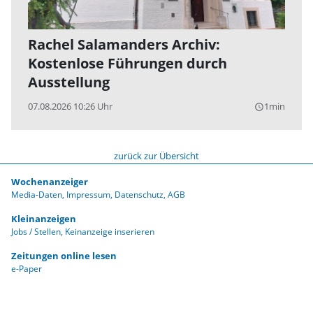
Rachel Salamanders Archiv:
Kostenlose Führungen durch
Ausstellung
07.08.2026 10:26 Uhr
1min
query_builder
zurück zur Übersicht
Wochenanzeiger
Media-Daten
Impressum
Datenschutz
AGB
Kleinanzeigen
Jobs / Stellen
Keinanzeige inserieren
Zeitungen online lesen
e-Paper