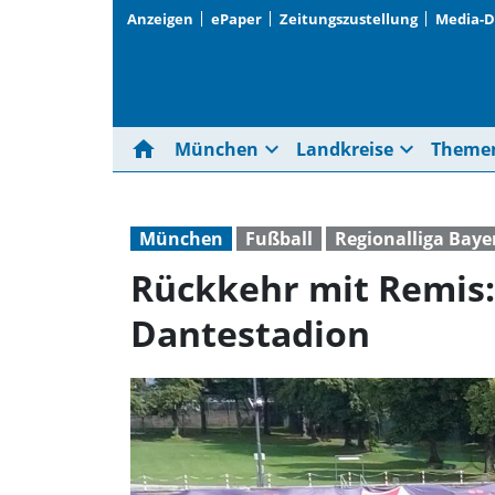
Anzeigen
ePaper
Zeitungszustellung
Media-
home
expand_more
expand_more
München
Landkreise
Theme
München
Fußball
Regionalliga Baye
Rückkehr mit Remis:
Dantestadion