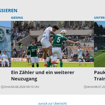
SSIEREN
GIESING
UNTER
Ein Zähler und ein weiterer
Pauk
Neuzugang
Trai
2min
04.08.2026 09:10 Uhr
4min
08.07.2
query_builder
query_builder
zurück zur Übersicht