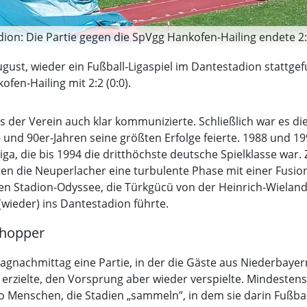
on: Die Partie gegen die SpVgg Hankofen-Hailing endete 2:2
gust, wieder ein Fußball-Ligaspiel im Dantestadion stattgef
en-Hailing mit 2:2 (0:0).
der Verein auch klar kommunizierte. Schließlich war es die 
nd 90er-Jahren seine größten Erfolge feierte. 1988 und 199
iga, die bis 1994 die dritthöchste deutsche Spielklasse wa
n die Neuperlacher eine turbulente Phase mit einer Fusion,
hren Stadion-Odyssee, die Türkgücü von der Heinrich-Wiela
(wieder) ins Dantestadion führte.
dhopper
gnachmittag eine Partie, in der die Gäste aus Niederbaye
erzielte, den Vorsprung aber wieder verspielte. Mindesten
 Menschen, die Stadien „sammeln”, in dem sie darin Fußba