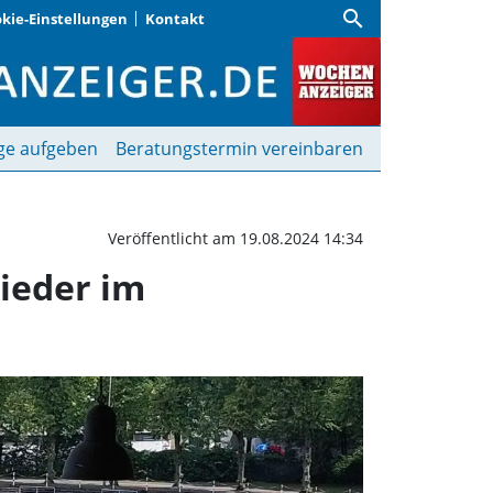
search
kie-Einstellungen
Kontakt
Türkgücü München spiel
ge aufgeben
Beratungstermin vereinbaren
Veröffentlicht am 19.08.2024 14:34
ieder im