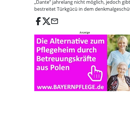
„Dante” jahrelang nicht möglich, jedoch gi
bestreitet Türkgücü in dem denkmalgeschüt
email