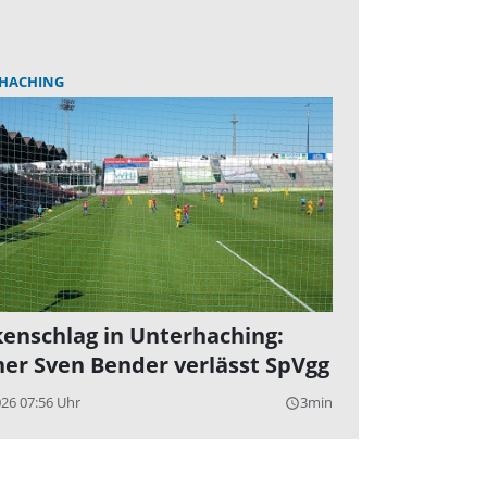
HACHING
enschlag in Unterhaching:
ner Sven Bender verlässt SpVgg
026 07:56 Uhr
3min
query_builder