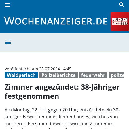
menu
search
Zimmer angezündet: 38-Jähriger festgenommen | Wochena
menu
Zimmer angezün
Veröffentlicht am 23.07.2024 14:45
Waldperlach
Polizeiberichte
feuerwehr
polizei
Zimmer angezündet: 38-Jähriger
festgenommen
Am Montag, 22. Juli, gegen 20 Uhr, entzündete ein 38-
jähriger Bewohner eines Reihenhauses, welches von
mehreren Personen bewohnt wird, ein Zimmer im