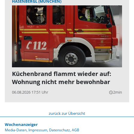
HASENBERGL (MÜNCHEN)
Küchenbrand flammt wieder auf:
Wohnung nicht mehr bewohnbar
06.08.2026 17:51 Uhr
2min
query_builder
zurück zur Übersicht
Wochenanzeiger
Media-Daten
Impressum
Datenschutz
AGB