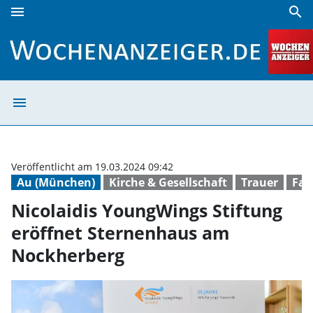
menu
search
Nicolaidis YoungWings Stiftung eröffnet Sternenhaus am 
menu
Nicolaidis Youn
Veröffentlicht am 19.03.2024 09:42
Au (München)
Kirche & Gesellschaft
Trauer
Fam
Nicolaidis YoungWings Stiftung
eröffnet Sternenhaus am
Nockherberg