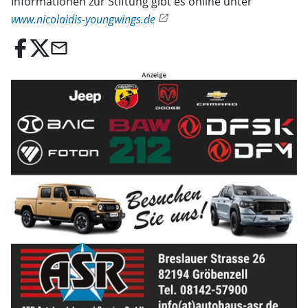
Informationen zur Stiftung gibt es online unter
www.nicolaidis-youngwings.de
email