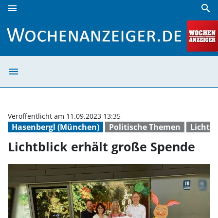
menu
search
Lichtblick erhält große Spende | Wochenanzeiger
menu
Lichtblick erhä
Veröffentlicht am 11.09.2023 13:35
Hasenbergl (München)
Politische Themen
Lichtb
Lichtblick erhält große Spende