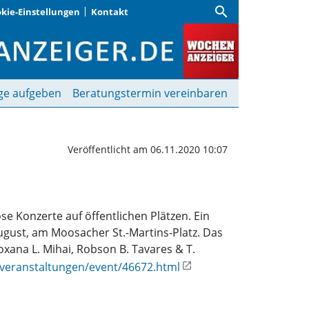
search
kie-Einstellungen
Kontakt
 in München-Nord | Woc
ge aufgeben
Beratungstermin vereinbaren
Veröffentlicht am 06.11.2020 10:07
 Konzerte auf öffentlichen Plätzen. Ein
August, am Moosacher St.-Martins-Platz. Das
oxana L. Mihai, Robson B. Tavares & T.
eranstaltungen/event/46672.html