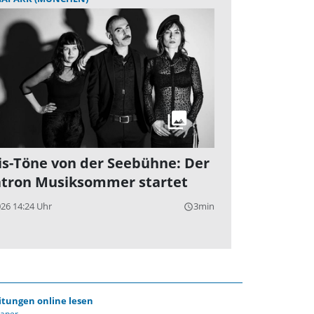
is-Töne von der Seebühne: Der
tron Musiksommer startet
026 14:24 Uhr
3min
query_builder
itungen online lesen
Paper