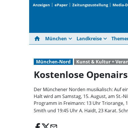
Anzeigen
ePaper
Zeitungszustellung
Media-
home
expand_more
expand_more
München
Landkreise
Theme
München-Nord
Kunst & Kultur + Vera
Kostenlose Openair
Der Münchener Norden musikalisch: Auf ein
Halt wird am Samstag, 15. August, am St.-Ni
Programm in Freimann: 13 Uhr Triorange, 14:
Smith und 19:45 Uhr A. Haidt, 23 Karat. Schn
email