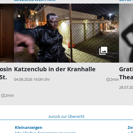
osin
Katzenclub in der Kranhalle
Grat
St.
Thea
04.08.2026 16:09 Uhr
2min
query_builder
28.07.2
2min
query_builder
zurück zur Übersicht
Kleinanzeigen
Ze
Jobs / Stellen
Keinanzeige inserieren
e-