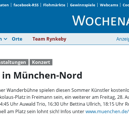
Daten
facebook-RSS
Flohmärkte
Gewinnspiele
Webcams
Coo
Kostenlose Openairs
expand_more
n
Orte
Team Rynkeby
Anzei
nstaltungen
Konzert
s in München-Nord
er Wanderbühne spielen diesen Sommer Künstler kostenlose
kolaus-Platz in Freimann sein, ein weiterer am Freitag, 28. 
45 Uhr Auwald Trio, 16:30 Uhr Bettina Ullrich, 18:15 Uhr R
ell am Platz sein lohnt sich! Infos unter
www.muenchen.de/v