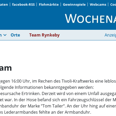
Daten
facebook-RSS
Flohmärkte
Gewinnspiele
Webcams
Coo
Unbekannter Leichn
expand_more
n
Orte
Team Rynkeby
Anzei
nam
gegen 16:00 Uhr, im Rechen des Tivoli-Kraftwerks eine leb
folgende Informationen bekanntgegeben werden:
esursache Ertrinken. Derzeit wird von einem Unfall ausgeg
idet war. In der Hose befand sich ein Fahrzeugschlüssel de
mbanduhr der Marke “Tom Tailer“. An der Uhr hing auf eine
des Lederarmbandes fehlte an der Armbanduhr.