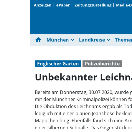
Anzeigen
ePaper
Zeitungszustellung
Media-
home
expand_more
expand_more
München
Landkreise
Theme
Englischer Garten
Polizeiberichte
Unbekannter Leich
Bereits am Donnerstag, 30.07.2020, wurde 
mit der Münchner Kriminalpolizei können 
Die Obduktion des Leichnams ergab als Tod
lediglich mit einer blauen Jeanshose bekle
Mäppchen hing. Ebenfalls fand sich eine Ar
einer silbernen Schnalle. Das Gegenstück 