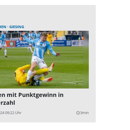
HEN
GIESING
n mit Punktgewinn in
rzahl
024 09:22 Uhr
3min
query_builder