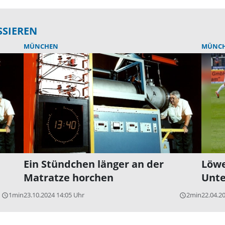
SSIEREN
MÜNCHEN
MÜNC
Ein Stündchen länger an der
Löwe
Matratze horchen
Unte
1min
23.10.2024 14:05 Uhr
2min
22.04.2
query_builder
query_builder