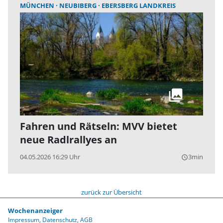
MÜNCHEN
NEUBIBERG
EBERSBERG LANDKREIS
Fahren und Rätseln: MVV bietet
neue Radlrallyes an
04.05.2026 16:29 Uhr
3min
query_builder
zurück zur Übersicht
Wochenanzeiger
Impressum
Datenschutz
AGB