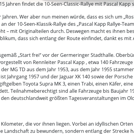
5 Jahren findet die 10-Seen-Classic-Rallye mit Pascal Kapp st
Jahren. Wer aber nun meinen würde, dass es sich um „Rostla
 an der 10-Seen-Klassik-Rallye des „Pascal Kapp Rallye-Te
ht – mit Originalteilen durch. Deswegen macht es ihnen bes
likum, dass sich entlang der Route einfindet, dankt es mit
sgemäß „Start frei“ vor der Germeringer Stadthalle. Oberb
vorgestellt von Rennleiter Pascal Kapp , etwa 140 Fahrzeug
ie der MG TD aus dem Jahr 1953, aus dem Jahr 1955 stammen
ist Jahrgang 1957 und der Jaguar XK 140 sowie der Porsche
tgelben Toyota Supra MK 3, einen Trabi, einen Käfer, eine Co
ett. Teilnahmeberechtigt sind alle Fahrzeuge bis Baujahr 1
zu den deutschlandweit größten Tagesveranstaltungen im Ol
 Kilometer, die vor ihnen liegen. Vorbei an idyllischen Ort
die Landschaft zu bewundern, sondern entlang der Strecke h