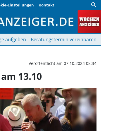
search
kie-Einstellungen
Kontakt
es Pascal-Kapp-Rallye-
ge aufgeben
Beratungstermin vereinbaren
Veröffentlicht am 07.10.2024 08:34
 am 13.10