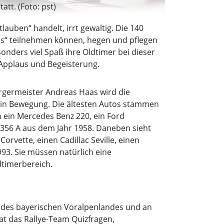
att. (Foto: pst)
uben“ handelt, irrt gewaltig. Die 140
ams“ teilnehmen können, hegen und pflegen
onders viel Spaß ihre Oldtimer bei dieser
 Applaus und Begeisterung.
ürgermeister Andreas Haas wird die
e in Bewegung. Die ältesten Autos stammen
 ein Mercedes Benz 220, ein Ford
 356 A aus dem Jahr 1958. Daneben sieht
rvette, einen Cadillac Seville, einen
993. Sie müssen natürlich eine
dtimerbereich.
en des bayerischen Voralpenlandes und an
at das Rallye-Team Quizfragen,