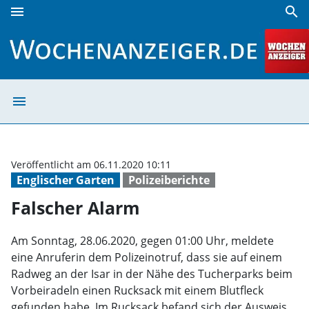
menu
search
Falscher Alarm | Wochenanzeiger
menu
Falscher Alarm 
Veröffentlicht am 06.11.2020 10:11
Englischer Garten
Polizeiberichte
Falscher Alarm
Am Sonntag, 28.06.2020, gegen 01:00 Uhr, meldete
eine Anruferin dem Polizeinotruf, dass sie auf einem
Radweg an der Isar in der Nähe des Tucherparks beim
Vorbeiradeln einen Rucksack mit einem Blutfleck
gefunden habe. Im Rucksack befand sich der Ausweis