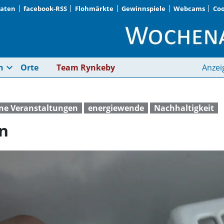
Daten
facebook-RSS
Flohmärkte
Gewinnspiele
Webcams
Coo
Clever Energie spare
expand_more
n
Orte
Team Rynkeby
Anzei
ne Veranstaltungen
energiewende
Nachhaltigkeit
en