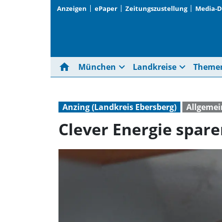
Anzeigen
ePaper
Zeitungszustellung
Media-
home
expand_more
expand_more
München
Landkreise
Theme
Anzing (Landkreis Ebersberg)
Allgemei
Clever Energie spar