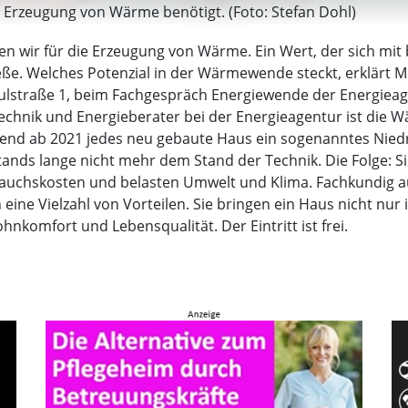
ie Erzeugung von Wärme benötigt. (Foto: Stefan Dohl)
igen wir für die Erzeugung von Wärme. Ein Wert, der sich
ieße. Welches Potenzial in der Wärmewende steckt, erklärt 
chulstraße 1, beim Fachgespräch Energiewende der Energie
echnik und Energieberater bei der Energieagentur ist die 
nd ab 2021 jedes neu gebaute Haus ein sogenanntes Niedr
nds lange nicht mehr dem Stand der Technik. Die Folge: Sie
rbrauchskosten und belasten Umwelt und Klima. Fachkund
ine Vielzahl von Vorteilen. Sie bringen ein Haus nicht nur 
hnkomfort und Lebensqualität. Der Eintritt ist frei.