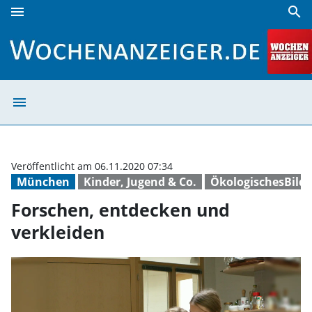
menu
search
Forschen, entdecken und verkleiden | Wochenanzeiger
menu
Forschen, entde
Veröffentlicht am 06.11.2020 07:34
München
Kinder, Jugend & Co.
ÖkologischesBild
Forschen, entdecken und
verkleiden