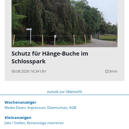
Schutz für Hänge-Buche im
Schlosspark
06.08.2026 16:34 Uhr
3min
query_builder
zurück zur Übersicht
Wochenanzeiger
Media-Daten
Impressum
Datenschutz
AGB
Kleinanzeigen
Jobs / Stellen
Keinanzeige inserieren