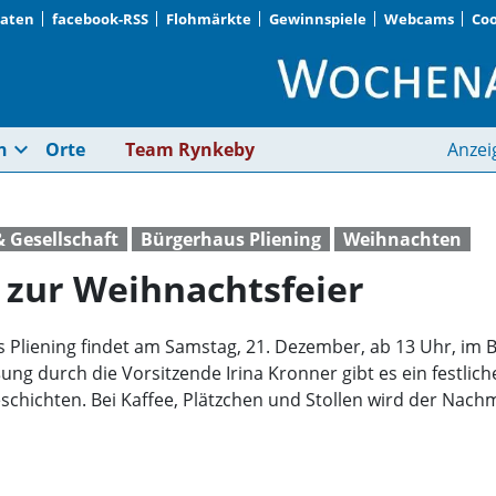
Daten
facebook-RSS
Flohmärkte
Gewinnspiele
Webcams
Coo
VdK Pliening lädt ein
expand_more
n
Orte
Team Rynkeby
Anzei
& Gesellschaft
Bürgerhaus Pliening
Weihnachten
n zur Weihnachtsfeier
 Pliening findet am Samstag, 21. Dezember, ab 13 Uhr, im 
ßung durch die Vorsitzende Irina Kronner gibt es ein festlic
eschichten. Bei Kaffee, Plätzchen und Stollen wird der Nach