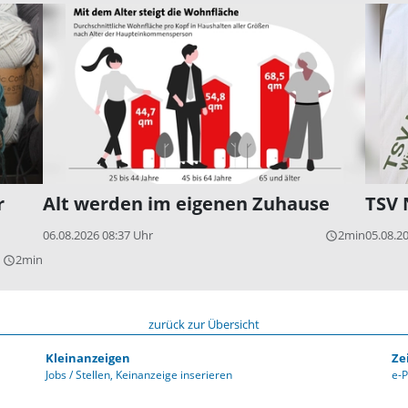
r
Alt werden im eigenen Zuhause
TSV 
06.08.2026 08:37 Uhr
2min
05.08.2
query_builder
2min
query_builder
zurück zur Übersicht
Kleinanzeigen
Ze
Jobs / Stellen
Keinanzeige inserieren
e-