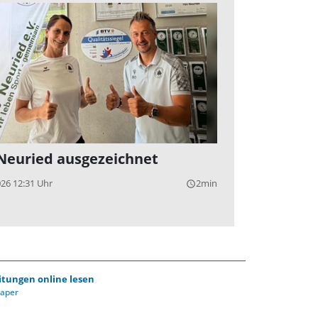
Neuried ausgezeichnet
026 12:31 Uhr
2min
query_builder
itungen online lesen
Paper