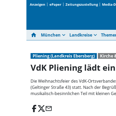
Anzeigen
ePaper
Zeitungszustellung
Media-
home
expand_more
expand_more
München
Landkreise
Theme
Pliening (Landkreis Ebersberg)
Kirche 
VdK Pliening lädt ei
Die Weihnachtsfeier des VdK-Ortsverbandes
(Geltinger Straße 43) statt. Nach der Begrü
musikalisch-besinnlichen Teil mit kleinen G
email