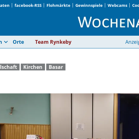
Daten
facebook-RSS
Flohmärkte
Gewinnspiele
Webcams
Coo
Ökologisch handeln 
expand_more
n
Orte
Team Rynkeby
Anzei
lschaft
Kirchen
Basar