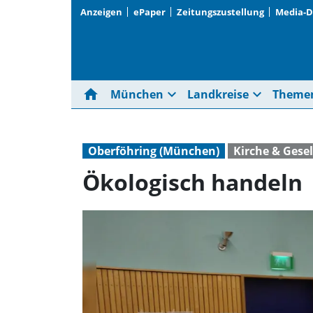
Anzeigen
ePaper
Zeitungszustellung
Media-
home
expand_more
expand_more
München
Landkreise
Theme
Oberföhring (München)
Kirche & Gesel
Ökologisch handeln