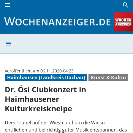
menu
search
Dr. Ösi Clubkonzert in Haimhausener Kulturkreiskneipe | 
menu
Dr. Ösi Clubkon
Veröffentlicht am 06.11.2020 04:23
Haimhausen (Landkreis Dachau)
Kunst & Kultur +
Dr. Ösi Clubkonzert in
Haimhausener
Kulturkreiskneipe
Dem Trubel auf der Wiesn und um die Wiesn
entfliehen und bei richtig guter Musik entspannen, das