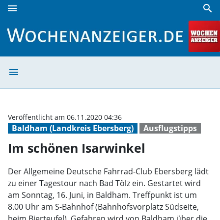
menu
search
Im schönen Isarwinkel | Wochenanzeiger
menu
Im schönen Isar
Veröffentlicht am 06.11.2020 04:36
Baldham (Landkreis Ebersberg)
Ausflugstipps
Im schönen Isarwinkel
Der Allgemeine Deutsche Fahrrad-Club Ebersberg lädt
zu einer Tagestour nach Bad Tölz ein. Gestartet wird
am Sonntag, 16. Juni, in Baldham. Treffpunkt ist um
8.00 Uhr am S-Bahnhof (Bahnhofsvorplatz Südseite,
beim Bierteufel). Gefahren wird von Baldham über die