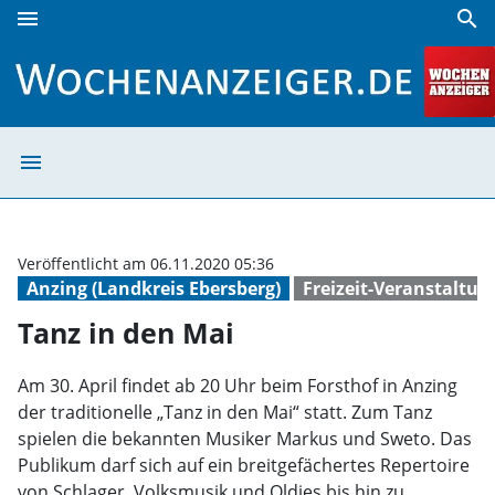
menu
search
Tanz in den Mai | Wochenanzeiger
menu
Tanz in den Mai
Veröffentlicht am 06.11.2020 05:36
Anzing (Landkreis Ebersberg)
Freizeit-Veranstaltu
Tanz in den Mai
Am 30. April findet ab 20 Uhr beim Forsthof in Anzing
der traditionelle „Tanz in den Mai“ statt. Zum Tanz
spielen die bekannten Musiker Markus und Sweto. Das
Publikum darf sich auf ein breitgefächertes Repertoire
von Schlager, Volksmusik und Oldies bis hin zu