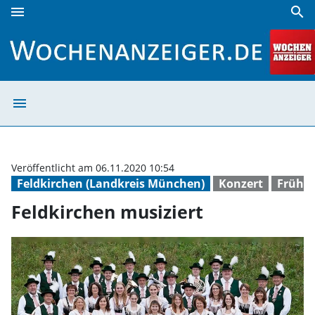
menu
search
Feldkirchen musiziert | Wochenanzeiger
menu
Feldkirchen mus
Veröffentlicht am 06.11.2020 10:54
Feldkirchen (Landkreis München)
Konzert
Frühli
Feldkirchen musiziert