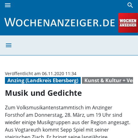
menu
search
Musik und Gedichte | Wochenanzeiger
menu
Musik und Gedi
Veröffentlicht am 06.11.2020 11:34
Anzing (Landkreis Ebersberg)
Kunst & Kultur + Ver
Musik und Gedichte
Zum Volksmusikantenstammtisch im Anzinger
Forsthof am Donnerstag, 28. März, um 19 Uhr sind
wieder einige Musikgruppen aus der Region angesagt.
Aus Vogtareuth kommt Sepp Spiel mit seiner
steirischen Ziach. Er bringt seine langjährige