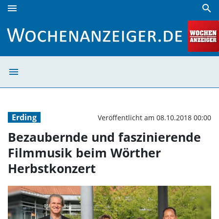
menu
search
Bezaubernde und faszinierende Filmmusik beim Wörther H
menu
Bezaubernde und
Erding
Veröffentlicht am 08.10.2018 00:00
Bezaubernde und faszinierende
Filmmusik beim Wörther
Herbstkonzert