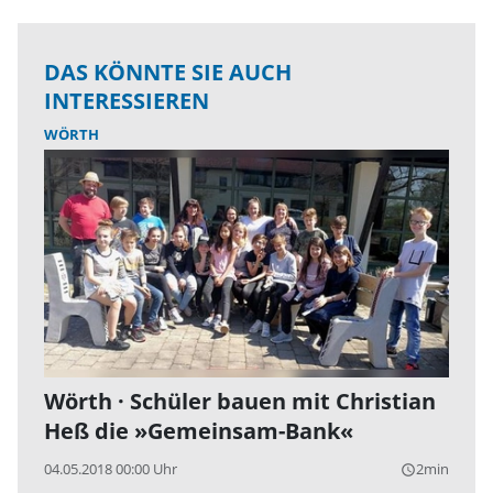
DAS KÖNNTE SIE AUCH
INTERESSIEREN
WÖRTH
Wörth · Schüler bauen mit Christian
Heß die »Gemeinsam-Bank«
04.05.2018 00:00 Uhr
2min
query_builder