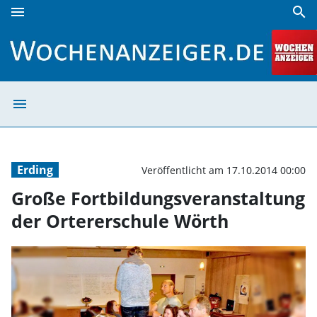
menu
search
Große Fortbildungsveranstaltung der Ortererschule Wört
menu
Große Fortbildu
Erding
Veröffentlicht am 17.10.2014 00:00
Große Fortbildungsveranstaltung
der Ortererschule Wörth