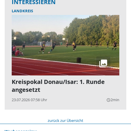
INTERESSIEREN
LANDKREIS
Kreispokal Donau/Isar: 1. Runde
angesetzt
23.07.2026 07:58 Uhr
2min
query_builder
zurück zur Übersicht