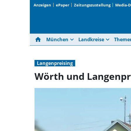
Anzeigen
ePaper
Zeitungszustellung
Media-
home
expand_more
expand_more
München
Landkreise
Theme
Langenpreising
Wörth und Langenpre