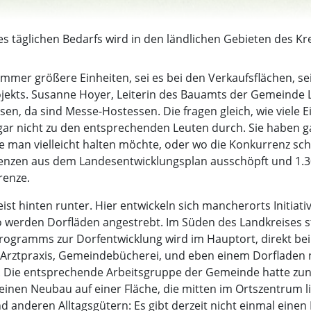
täglichen Bedarfs wird in den ländlichen Gebieten des Kre
mer größere Einheiten, sei es bei den Verkaufsflächen, se
ekts. Susanne Hoyer, Leiterin des Bauamts der Gemeinde L
en, da sind Messe-Hostessen. Die fragen gleich, wie viel
ie gar nicht zu den entsprechenden Leuten durch. Sie habe
e man vielleicht halten möchte, oder wo die Konkurrenz scho
 Grenzen aus dem Landesentwicklungsplan ausschöpft und 1.3
renze.
eist hinten runter. Hier entwickeln sich mancherorts Initia
 werden Dorfläden angestrebt. Im Süden des Landkreises 
rogramms zur Dorfentwicklung wird im Hauptort, direkt bei
 Arztpraxis, Gemeindebücherei, und eben einem Dorfladen n
s. Die entsprechende Arbeitsgruppe der Gemeinde hatte z
einen Neubau auf einer Fläche, die mitten im Ortszentrum lie
 anderen Alltagsgütern: Es gibt derzeit nicht einmal einen 