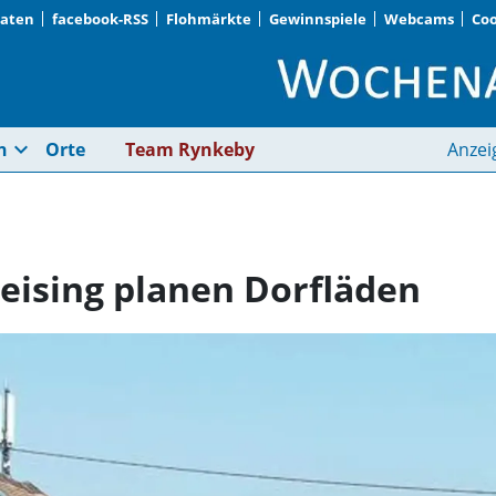
Daten
facebook-RSS
Flohmärkte
Gewinnspiele
Webcams
Coo
Wörth und Langenpre
expand_more
n
Orte
Team Rynkeby
Anzei
ising planen Dorfläden