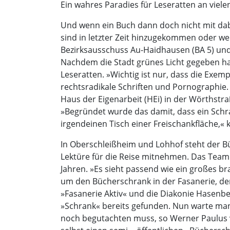
Ein wahres Paradies für Leseratten an viele
Und wenn ein Buch dann doch nicht mit dabe
sind in letzter Zeit hinzugekommen oder wer
Bezirksausschuss Au-Haidhausen (BA 5) und 
Nachdem die Stadt grünes Licht gegeben hat,
Leseratten. »Wichtig ist nur, dass die Exe
rechtsradikale Schriften und Pornographie.
Haus der Eigenarbeit (HEi) in der Wörthstra
»Begründet wurde das damit, dass ein Schra
irgendeinen Tisch einer Freischankfläche,« kr
In Oberschleißheim und Lohhof steht der B
Lektüre für die Reise mitnehmen. Das Team
Jahren. »Es sieht passend wie ein großes b
um den Bücherschrank in der Fasanerie, denn
»Fasanerie Aktiv« und die Diakonie Hasenb
»Schrank« bereits gefunden. Nun warte man
noch begutachten muss, so Werner Paulus vom