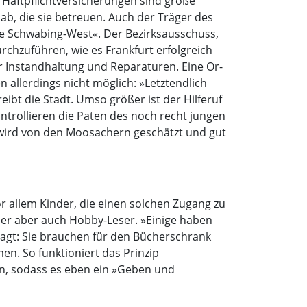
r Haftpflichtversicherungen sind große
b, die sie betreuen. Auch der Träger des
e Schwabing-West«. Der Bezirksausschuss,
rchzuführen, wie es Frankfurt erfolgreich
r Instandhaltung und Reparaturen. Eine Or­
 allerdings nicht möglich: »Letztendlich
eibt die Stadt. Umso größer ist der Hilferuf
ontrollieren die Paten des noch recht jungen
wird von den Moosachern geschätzt und gut
or allem Kinder, die einen solchen Zugang zu
der aber auch Hobby-Leser. »Einige haben
sagt: Sie brauchen für den Bücherschrank
en. So funktioniert das Prinzip
en, sodass es eben ein »Geben und