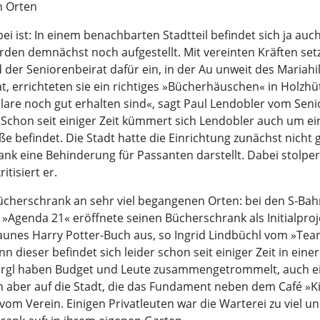
n Orten
i ist: In einem benachbarten Stadtteil befindet sich ja au
den demnächst noch aufgestellt. Mit vereinten Kräften setzt
der Seniorenbeirat dafür ein, in der Au unweit des Mariahi
 errichteten sie ein richtiges »Bücherhäuschen« in Holzhüt
mplare noch gut erhalten sind«, sagt Paul Lendobler vom Se
 Schon seit einiger Zeit kümmert sich Lendobler auch um ei
ße befindet. Die Stadt hatte die Einrichtung zunächst nicht 
nk eine Behinderung für Passanten darstellt. Dabei stolpe
itisiert er.
ücherschrank an sehr viel begangenen Orten: bei den S-Ba
 »Agenda 21« eröffnete seinen Bücherschrank als Initialpr
raunes Harry Potter-Buch aus, so Ingrid Lindbüchl vom »Tea
 dieser befindet sich leider schon seit einiger Zeit in eine
ergl haben Budget und Leute zusammengetrommelt, auch eine
 aber auf die Stadt, die das Fundament neben dem Café »K
 Verein. Einigen Privatleuten war die Warterei zu viel und