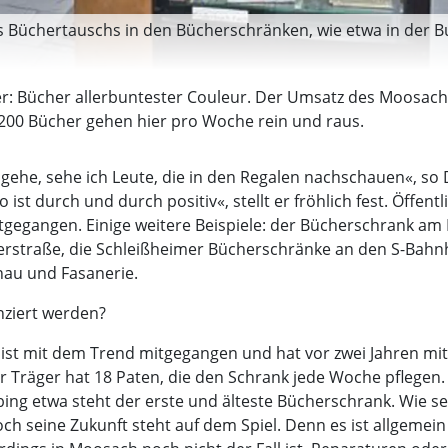
s Büchertauschs in den Bücherschränken, wie etwa in der B
r: Bücher allerbuntester Couleur. Der Umsatz des Moosach
d 200 Bücher gehen hier pro Woche rein und raus.
he, sehe ich Leute, die in den Regalen nachschauen«, so Di
ist durch und durch positiv«, stellt er fröhlich fest. Öffe
itgegangen. Einige weitere Beispiele: der Bücherschrank am 
erstraße, die Schleißheimer Bücherschränke an den S-Bah
au und Fasanerie.
nziert werden?
h ist mit dem Trend mitgegangen und hat vor zwei Jahren m
Der Träger hat 18 Paten, die den Schrank jede Woche pflegen
ing etwa steht der erste und älteste Bücherschrank. Wie s
doch seine Zukunft steht auf dem Spiel. Denn es ist allgem