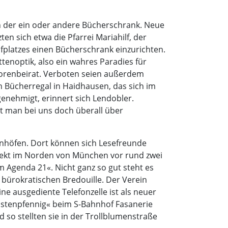
ch der ein oder andere Bücherschrank. Neue
en sich etwa die Pfarrei Mariahilf, der
lfplatzes einen Bücherschrank einzurichten.
tenoptik, also ein wahres Paradies für
niorenbeirat. Verboten seien außerdem
n Bücherregal in Haidhausen, das sich im
genehmigt, erinnert sich Lendobler.
rt man bei uns doch überall über
hnhöfen. Dort können sich Lesefreunde
ojekt im Norden von München vor rund zwei
m Agenda 21«. Nicht ganz so gut steht es
r bürokratischen Bredouille. Der Verein
 ausgediente Telefonzelle ist als neuer
istenpfennig« beim S-Bahnhof Fasanerie
 so stellten sie in der Trollblumenstraße