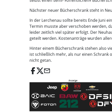
selbst einen semi- »öffentlichen« Büchersch
Nächster neuer Bücherschrank steht in N
In der Lerchenau sollte bereits Ende Juni 
Termin musste aber verschoben werden, da
leider zeitlich viel später erfolgt. Der N
geteilt werden. Kostenanträge wurden aller
Hinter einem Bücherschrank stehen also viel
ist schließlich mehr, als nur einen Schrank
nicht getan.
email