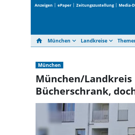
Anzeigen
ePaper
Zeitungszustellung
Media-
home
expand_more
expand_more
München
Landkreise
Theme
München
München/Landkreis M
Bücherschrank, doch 