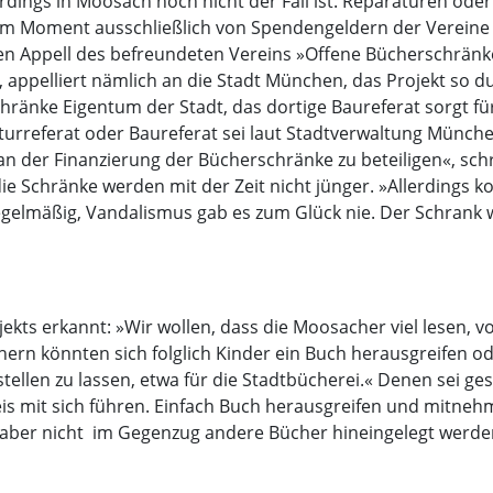
erdings in Moosach noch nicht der Fall ist. Reparaturen ode
m Moment ausschließlich von Spendengeldern der Vereine a
en Appell des befreundeten Vereins »Offene Bücherschränk
 appelliert nämlich an die Stadt München, das Projekt so du
hränke Eigentum der Stadt, das dortige Baureferat sorgt fü
urreferat oder Baureferat sei laut Stadt­verwaltung München
 an der Finanzierung der Bücherschränke zu beteiligen«, schr
ie Schränke werden mit der Zeit nicht jünger. »Allerdings k
gelmäßig, Vandalismus gab es zum Glück nie. Der Schrank 
jekts erkannt: »Wir wollen, dass die Moosacher viel lesen, v
ern könnten sich folglich Kinder ein Buch herausgreifen o
ellen zu lassen, etwa für die Stadtbücherei.« Denen sei ge
is mit sich führen. Einfach Buch herausgreifen und mitnehm
aber nicht  im Gegenzug andere Bücher hineingelegt werd