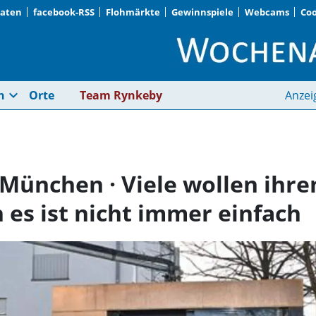
Daten
facebook-RSS
Flohmärkte
Gewinnspiele
Webcams
Coo
München/Landkreis Mü
expand_more
n
Orte
Team Rynkeby
Anzei
ünchen · Viele wollen ihre
es ist nicht immer einfach