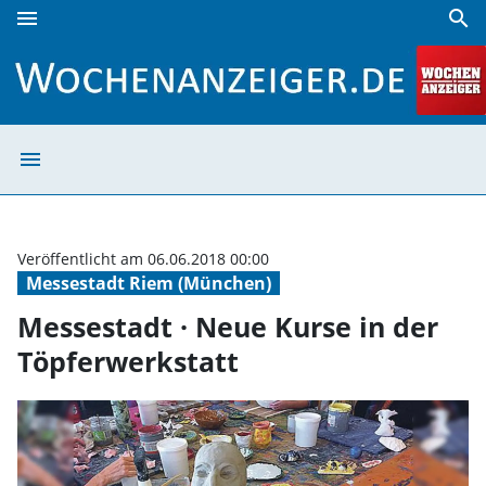
menu
search
Messestadt · Neue Kurse in der Töpferwerkstatt | Wochena
menu
Messestadt · Ne
Veröffentlicht am 06.06.2018 00:00
Messestadt Riem (München)
Messestadt · Neue Kurse in der
Töpferwerkstatt