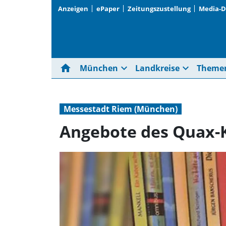
Anzeigen
ePaper
Zeitungszustellung
Media-
home
expand_more
expand_more
München
Landkreise
Theme
Messestadt Riem (München)
Angebote des Quax-