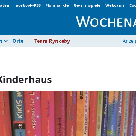
Daten
facebook-RSS
Flohmärkte
Gewinnspiele
Webcams
Coo
Angebote des Quax-K
expand_more
n
Orte
Team Rynkeby
Anzei
Kinderhaus