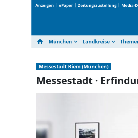
Anzeigen
ePaper
Zeitungszustellung
Media-
home
expand_more
expand_more
München
Landkreise
Theme
Messestadt Riem (München)
Messestadt · Erfind