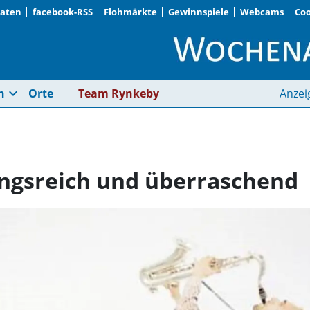
Daten
facebook-RSS
Flohmärkte
Gewinnspiele
Webcams
Coo
Messestadt · Erfindu
expand_more
n
Orte
Team Rynkeby
Anzei
ungsreich und überraschend