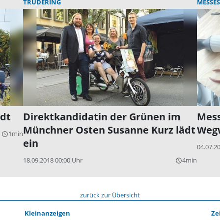
TRUDERING
MESSE
adt
Direktkandidatin der Grünen im
Mess
Münchner Osten Susanne Kurz lädt
Weg
1min
query_builder
ein
04.07.2
18.09.2018 00:00 Uhr
4min
query_builder
zurück zur Übersicht
Kleinanzeigen
Ze