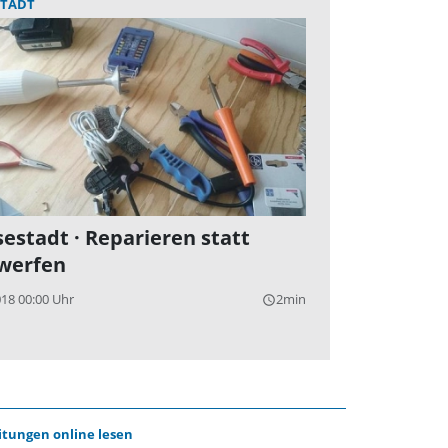
STADT
estadt · Reparieren statt
werfen
018 00:00 Uhr
2min
query_builder
itungen online lesen