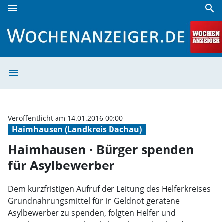
menu
search
Haimhausen · Bürger spenden für Asylbewerber | Wochena
menu
Haimhausen · Bü
Veröffentlicht am 14.01.2016 00:00
Haimhausen (Landkreis Dachau)
Haimhausen · Bürger spenden
für Asylbewerber
Dem kurzfristigen Aufruf der Leitung des Helferkreises
Grundnahrungsmittel für in Geldnot geratene
Asylbewerber zu spenden, folgten Helfer und