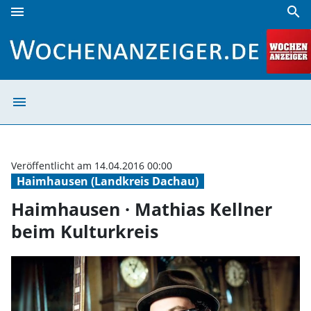
menu
search
Haimhausen · Mathias Kellner beim Kulturkreis | Wochenan
menu
Haimhausen · Ma
Veröffentlicht am 14.04.2016 00:00
Haimhausen (Landkreis Dachau)
Haimhausen · Mathias Kellner
beim Kulturkreis