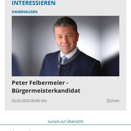
INTERESSIEREN
HAIMHAUSEN
Peter Felbermeier -
Bürgermeisterkandidat
02.03.2020 00:00 Uhr
2min
query_builder
zurück zur Übersicht