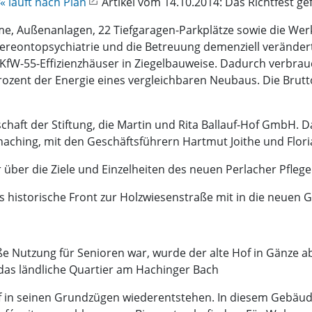
« läuft nach Plan
Artikel vom 14.10.2014: Das Richtfest gef
e, Außenanlagen, 22 Tiefgaragen-Parkplätze sowie die Wer
Gereontopsychiatrie und die Betreuung demenziell verände
KfW-55-Effizienzhäuser in Ziegelbauweise. Dadurch verbrau
ozent der Energie eines vergleichbaren Neubaus. Die Brutt
schaft der Stiftung, die Martin und Rita Ballauf-Hof GmbH. 
hing, mit den Geschäftsführern Hartmut Joithe und Flori
 über die Ziele und Einzelheiten des neuen Perlacher Pfleg
als historische Front zur Holzwiesenstraße mit in die neuen
äße Nutzung für Senioren war, wurde der alte Hof in Gänze a
 das ländliche Quartier am Hachinger Bach
of in seinen Grundzügen wiederentstehen. In diesem Gebäud