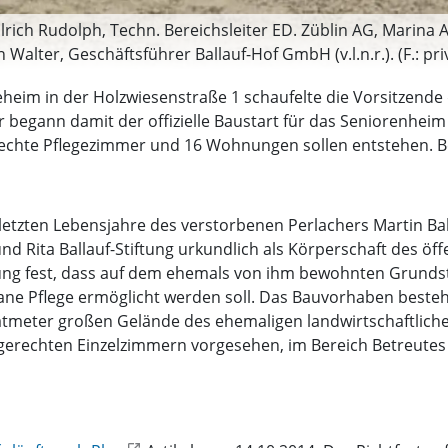
Ulrich Rudolph, Techn. Bereichsleiter ED. Züblin AG, Marin
Walter, Geschäftsführer Ballauf-Hof GmbH (v.l.n.r.). (F.: pri
eheim in der Holzwiesenstraße 1 schaufelte die Vorsitzende
egann damit der offizielle Baustart für das Seniorenheim d
echte Pflegezimmer und 16 Wohnungen sollen entstehen. Ber
letzten Lebensjahre des verstorbenen Perlachers Martin Bal
d Rita Ballauf-Stiftung urkundlich als Körperschaft des öff
iftung fest, dass auf dem ehemals von ihm bewohnten Grund
ane Pflege ermöglicht werden soll. Das Bauvorhaben beste
eter großen Gelände des ehemaligen landwirtschaftlichen H
ngerechten Einzelzimmern vorgesehen, im Bereich Betreutes