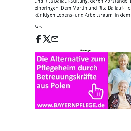
und Rita Ballauf-Stiftung, deren Vorstände
einbringen. Dem Martin und Rita Ballauf-Hof
künftigen Lebens- und Arbeitsraum, in dem 
bus
email