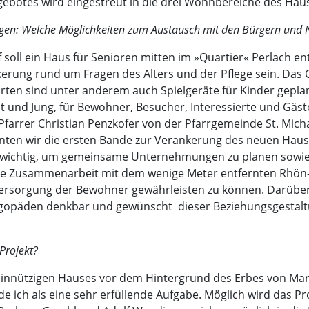
botes wird eingestreut in die drei Wohnbereiche des Haus
fügen: Welche Möglichkeiten zum Austausch mit den Bürgern und 
 soll ein Haus für Senioren mitten im »Quartier« Perlach en
erung rund um Fragen des Alters und der Pflege sein. Das 
rten sind unter anderem auch Spielgeräte für Kinder geplan
Alt und Jung, für Bewohner, Besucher, Interessierte und Gäs
Pfarrer Christian Penzkofer von der Pfarrgemeinde St. Mich
nnten wir die ersten Bande zur Verankerung des neuen Haus
ehr wichtig, um gemeinsame Unternehmungen zu planen sowi
ute Zusammenarbeit mit dem wenige Meter entfernten Rhön-K
Versorgung der Bewohner gewährleisten zu können. Darüber 
gopäden denkbar und gewünscht  dieser Beziehungsgestalt
Projekt?
nnützigen Hauses vor dem Hintergrund des Erbes von Marti
de ich als eine sehr erfüllende Aufgabe. Möglich wird das P