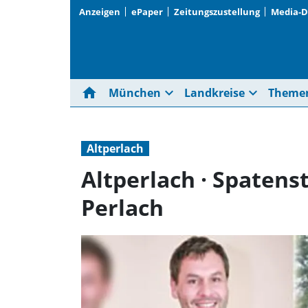
Anzeigen
ePaper
Zeitungszustellung
Media-
home
expand_more
expand_more
München
Landkreise
Theme
Altperlach
Altperlach · Spatens
Perlach