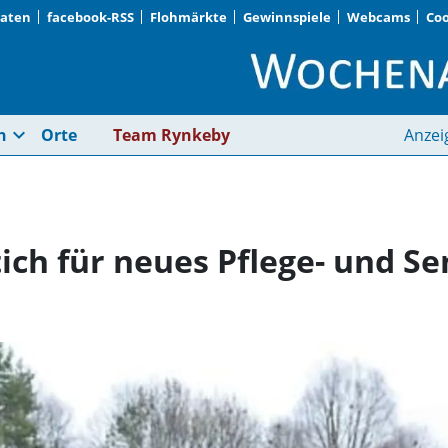
Daten
facebook-RSS
Flohmärkte
Gewinnspiele
Webcams
Coo
Altperlach · Spatenst
expand_more
n
Orte
Team Rynkeby
Anzei
tich für neues Pflege- und S