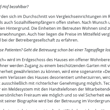
uf-Hof bezahlbar?
werden sich im Durchschnitt von Vergleichseinrichtungen 
als auch Sozialhilfeempfängern offen stehen. Nach Wunsch u
ellen Hintergrund. Die Einheiten im Betreuten Wohnen sind
rwohnungen. Auch hier liegen die Preise im Mittelfeld ver
 bei der Betreibergesellschaft zu erfahren.
ese Patienten? Geht die Betreuung schon bei einer Tagespflege
« wird im Erdgeschoss des Hauses ein offener Wohnberei
ner werden Zugang zu einem beschützenden Garten mit v
Sicherheit gewährleisten zu können, wird eine sogenannte »D
eim Verlassen des Hauses desorientiert umherzuirren, wird
st ausschließlich mit richterlicher Genehmigung möglich. T
r ein Meldesystem mit den Handtelefonen der Mitarbeitende
ersönlichen Freiraum wie möglich und so viel Sicherheit wie
 mit seiner Biographie wird bei der Betreuung im Vordergrun