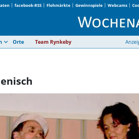
Daten
facebook-RSS
Flohmärkte
Gewinnspiele
Webcams
Coo
Theaterspiel auf ital
expand_more
n
Orte
Team Rynkeby
Anzei
ienisch