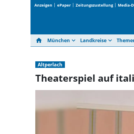
Anzeigen
ePaper
Zeitungszustellung
Media-
home
expand_more
expand_more
München
Landkreise
Theme
Altperlach
Theaterspiel auf ital