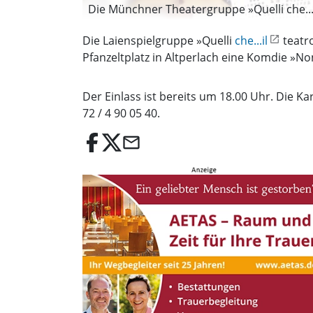
Die Münchner Theatergruppe »Quelli che...il
Die Laienspielgruppe »Quelli
che...il
teatr
Pfanzeltplatz in Altperlach eine Komdie »Non
Der Einlass ist bereits um 18.00 Uhr. Die 
72 / 4 90 05 40.
email