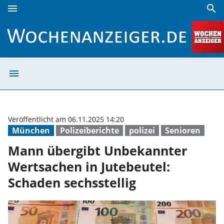
menu
search
Mann übergibt Unbekannter Wertsachen in Jutebeutel: Sch
menu
Mann übergibt U
Veröffentlicht am 06.11.2025 14:20
München
Polizeiberichte
polizei
Senioren
Mann übergibt Unbekannter
Wertsachen in Jutebeutel:
Schaden sechsstellig