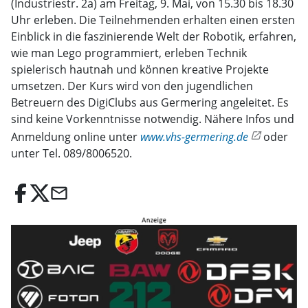
(Industriestr. 2a) am Freitag, 9. Mai, von 15.30 bis 18.30
Uhr erleben. Die Teilnehmenden erhalten einen ersten
Einblick in die faszinierende Welt der Robotik, erfahren,
wie man Lego programmiert, erleben Technik
spielerisch hautnah und können kreative Projekte
umsetzen. Der Kurs wird von den jugendlichen
Betreuern des DigiClubs aus Germering angeleitet. Es
sind keine Vorkenntnisse notwendig. Nähere Infos und
Anmeldung online unter
www.vhs-germering.de
oder
unter Tel. 089/8006520.
email