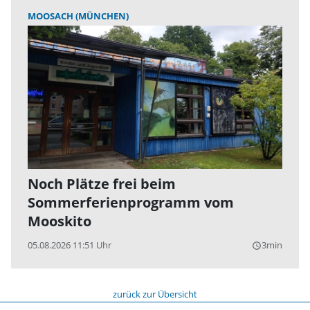
MOOSACH (MÜNCHEN)
Noch Plätze frei beim
Sommerferienprogramm vom
Mooskito
05.08.2026 11:51 Uhr
3min
query_builder
zurück zur Übersicht