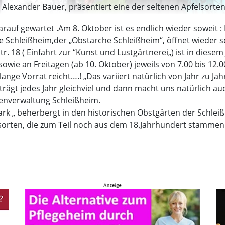
Alexander Bauer, präsentiert eine der seltenen Apfelsorten
rauf gewartet .Am 8. Oktober ist es endlich wieder soweit :
 Schleißheim,der „Obstarche Schleißheim“, öffnet wieder sei
Str. 18 ( Einfahrt zur “Kunst und Lustgärtnerei„) ist in dies
sowie an Freitagen (ab 10. Oktober) jeweils von 7.00 bis 12.0
lange Vorrat reicht….! „Das variiert natürlich von Jahr zu Ja
rägt jedes Jahr gleichviel und dann macht uns natürlich a
enverwaltung Schleißheim.
rk „ beherbergt in den historischen Obstgärten der Schlei
ensorten, die zum Teil noch aus dem 18.Jahrhundert stamme