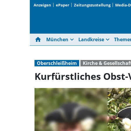
Anzeigen
ePaper
Zeitungszustellung
Media-
home
expand_more
expand_more
München
Landkreise
Theme
Oberschleißheim
Kirche & Gesellschaf
Kurfürstliches Obst