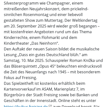
Silvesterprogramm wie Champagner, einem
mitreißenden Neujahrskonzert, dem prickelnd-
sinnlichen Rosenmontag und einer liebevoll
gestalteten Show zum Muttertag. Der Weltkindertag
am 20. September 2025 wird wieder groß begangen –
mit kostenfreien Angeboten rund um das Thema
Kinderrechte, einem Flohmarkt und dem
Kindertheater „Das Neinhorn“.
Den Auftakt der neuen Saison bildet die musikalische
Lesung „Dass ein gutes Deutschland blüh.“ am
Samstag, 10. Mai 2025. Schauspieler Roman Knižka und
das Bläserquintett „Opus 45“ beleuchten eindrucksvoll
die Zeit des Neuanfangs nach 1945 – mit besonderem
Fokus auf Freising.
Das Spielzeitheft ist kostenlos erhältlich beim
Kartenvorverkauf im ASAM, Marienplatz 7, im
Bürgerbüro der Stadt Freising sowie bei Banken und
Geschäften in der Innenstadt. Online steht es unter
https://kultur.freising.de
zum Download bereit. Für