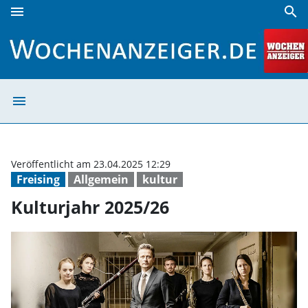
menu
search
Kulturjahr 2025/26 | Wochenanzeiger
menu
Kulturjahr 2025
Veröffentlicht am 23.04.2025 12:29
Freising
Allgemein
kultur
Kulturjahr 2025/26