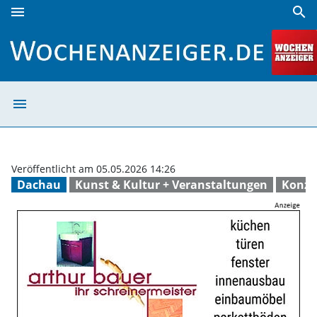
menu
search
Konzertabend am Montag, 18. Mai, in der Stadtpfarrkirche 
menu
Konzertabend am
Veröffentlicht am 05.05.2026 14:26
Dachau
Kunst & Kultur + Veranstaltungen
Konze