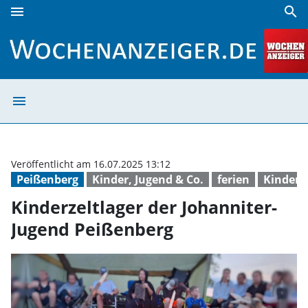
menu
search
Kinderzeltlager der Johanniter-Jugend Peißenberg | Woche
menu
Kinderzeltlager
Veröffentlicht am 16.07.2025 13:12
Peißenberg
Kinder, Jugend & Co.
ferien
Kinder
Kinderzeltlager der Johanniter-
Jugend Peißenberg