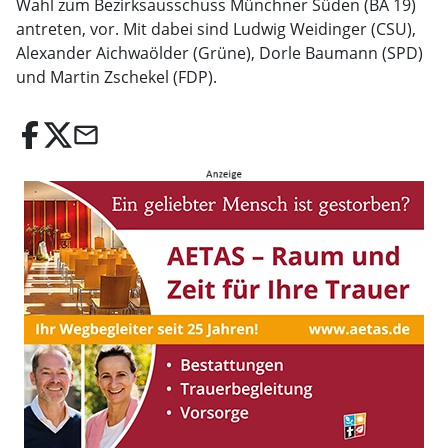
Wahl zum Bezirksausschuss Münchner Süden (BA 19)
antreten, vor. Mit dabei sind Ludwig Weidinger (CSU),
Alexander Aichwaölder (Grüne), Dorle Baumann (SPD)
und Martin Zschekel (FDP).
email