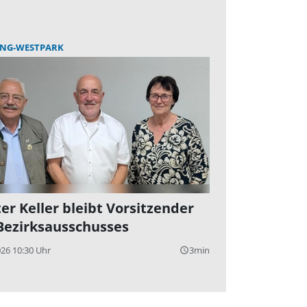
ING-WESTPARK
er Keller bleibt Vorsitzender
Bezirksausschusses
026 10:30 Uhr
3min
query_builder