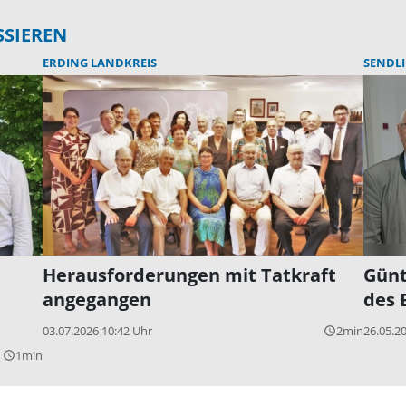
SSIEREN
ERDING LANDKREIS
SENDL
Herausforderungen mit Tatkraft
Günt
angegangen
des 
03.07.2026 10:42 Uhr
2min
26.05.2
query_builder
1min
query_builder