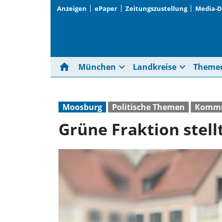
Anzeigen
ePaper
Zeitungszustellung
Media-
home
expand_more
expand_more
München
Landkreise
Theme
Moosburg
Politische Themen
Kommu
Grüne Fraktion stell