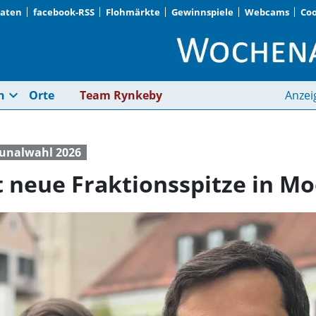
Daten
facebook-RSS
Flohmärkte
Gewinnspiele
Webcams
Coo
Grüne Fraktion stellt
expand_more
n
Orte
Team Rynkeby
Anzei
nalwahl 2026
t neue Fraktionsspitze in M