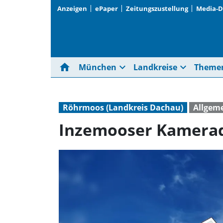
Anzeigen
ePaper
Zeitungszustellung
Media-
home
expand_more
expand_more
München
Landkreise
Theme
Röhrmoos (Landkreis Dachau)
Allgem
Inzemooser Kamerad