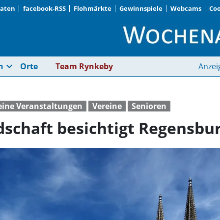
Daten
facebook-RSS
Flohmärkte
Gewinnspiele
Webcams
Coo
Inzemooser Kamerads
expand_more
n
Orte
Team Rynkeby
Anzei
eine Veranstaltungen
Vereine
Senioren
schaft besichtigt Regensbu