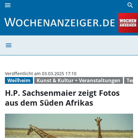
menu
search
H.P. Sachsenmaier zeigt Fotos aus dem Süden Afrikas | Wo
menu
H.P. Sachsenmai
Veröffentlicht am 03.03.2025 17:10
Weilheim
Kunst & Kultur + Veranstaltungen
Ter
H.P. Sachsenmaier zeigt Fotos
aus dem Süden Afrikas