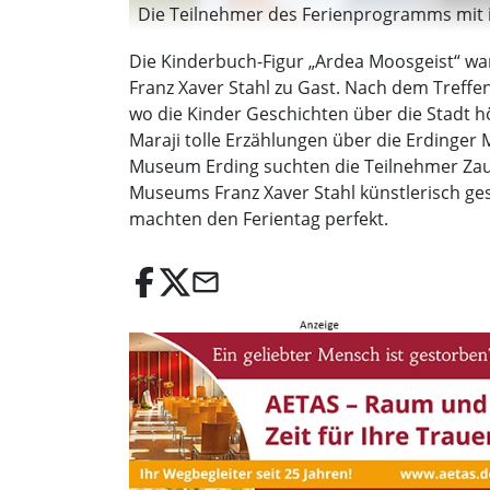
Die Teilnehmer des Ferienprogramms mit ih
Die Kinderbuch-Figur „Ardea Moosgeist“ w
Franz Xaver Stahl zu Gast. Nach dem Treff
wo die Kinder Geschichten über die Stadt h
Maraji tolle Erzählungen über die Erdinger M
Museum Erding suchten die Teilnehmer Zaub
Museums Franz Xaver Stahl künstlerisch gest
machten den Ferientag perfekt.
email