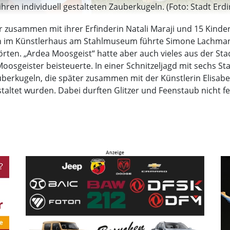
ren individuell gestalteten Zauberkugeln. (Foto: Stadt Erdi
ar zusammen mit ihrer Erfinderin Natali Maraji und 15 Ki
en im Künstlerhaus am Stahlmuseum führte Simone Lachmann
örten. „Ardea Moosgeist“ hatte aber auch vieles aus der Sta
oosgeister beisteuerte. In einer Schnitzeljagd mit sechs Stat
erkugeln, die später zusammen mit der Künstlerin Elisabe
altet wurden. Dabei durften Glitzer und Feenstaub nicht fe