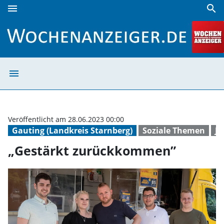
menu
search
„Gestärkt zurückkommen” | Wochenanzeiger
menu
„Gestärkt zurü
Veröffentlicht am 28.06.2023 00:00
Gauting (Landkreis Starnberg)
Soziale Themen
Ju
„Gestärkt zurückkommen”