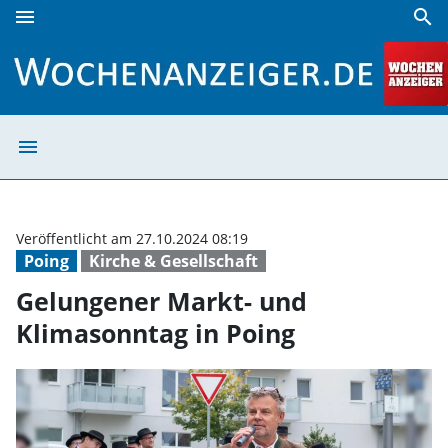
menu
search
Gelungener Markt- und Klimasonntag in Poing | Wochenan
menu
Gelungener Mark
Veröffentlicht am 27.10.2024 08:19
Poing
Kirche & Gesellschaft
Gelungener Markt- und
Klimasonntag in Poing