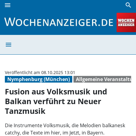
menu
search
Fusion aus Volksmusik und Balkan verführt zu Neuer Tanz
menu
Fusion aus Volk
Veröffentlicht am 08.10.2025 13:01
Nymphenburg (München)
Allgemeine Veranstaltu
Fusion aus Volksmusik und
Balkan verführt zu Neuer
Tanzmusik
Die Instrumente Volksmusik, die Melodien balkanesk
catchy, die Texte im hier, im Jetzt, in Bayern.