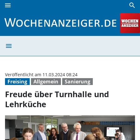
menu
search
Freude über Turnhalle und Lehrküche | Wochenanzeiger
menu
Freude über Tur
Veröffentlicht am 11.03.2024 08:24
Freising
Allgemein
Sanierung
Freude über Turnhalle und
Lehrküche