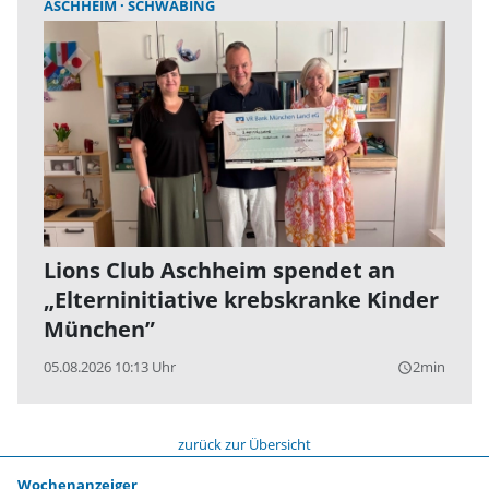
ASCHHEIM
SCHWABING
Lions Club Aschheim spendet an
„Elterninitiative krebskranke Kinder
München”
05.08.2026 10:13 Uhr
2min
query_builder
zurück zur Übersicht
Wochenanzeiger