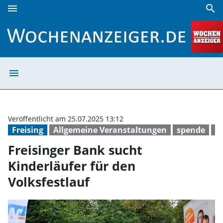
menu
search
Freisinger Bank sucht Kinderläufer für den Volksfestlauf |
menu
Freisinger Bank 
Veröffentlicht am 25.07.2025 13:12
Freising
Allgemeine Veranstaltungen
spende
S
Freisinger Bank sucht
Kinderläufer für den
Volksfestlauf