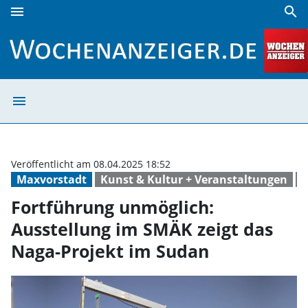
menu
search
Fortführung unmöglich: Ausstellung im SMÄK zeigt das Na
menu
Fortführung unm
Veröffentlicht am 08.04.2025 18:52
Maxvorstadt
Kunst & Kultur + Veranstaltungen
G
Fortführung unmöglich:
Ausstellung im SMÄK zeigt das
Naga-Projekt im Sudan